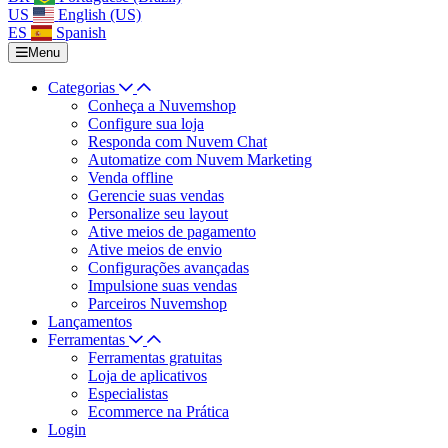
US
English (US)
ES
Spanish
Menu
Categorias
Conheça a Nuvemshop
Configure sua loja
Responda com Nuvem Chat
Automatize com Nuvem Marketing
Venda offline
Gerencie suas vendas
Personalize seu layout
Ative meios de pagamento
Ative meios de envio
Configurações avançadas
Impulsione suas vendas
Parceiros Nuvemshop
Lançamentos
Ferramentas
Ferramentas gratuitas
Loja de aplicativos
Especialistas
Ecommerce na Prática
Login