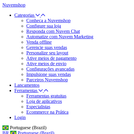
Nuvemshop
Categorias
Conheça a Nuvemshop
Configure sua loja
Responda com Nuvem Chat
Automatize com Nuvem Marketing
Venda offline
Gerencie suas vendas
Personalize seu layout
Ative meios de pagamento
Ative meios de envio
Configurações avançadas
Impulsione suas vendas
Parceiros Nuvemshop
Lançamentos
Ferramentas
Ferramentas gratuitas
Loja de aplicativos
Especialistas
Ecommerce na Prática
Login
Portuguese (Brazil)
BR
Portuguese (Brazil)