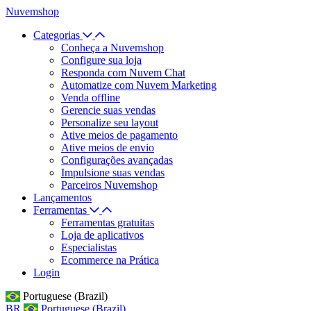
Nuvemshop
Categorias
Conheça a Nuvemshop
Configure sua loja
Responda com Nuvem Chat
Automatize com Nuvem Marketing
Venda offline
Gerencie suas vendas
Personalize seu layout
Ative meios de pagamento
Ative meios de envio
Configurações avançadas
Impulsione suas vendas
Parceiros Nuvemshop
Lançamentos
Ferramentas
Ferramentas gratuitas
Loja de aplicativos
Especialistas
Ecommerce na Prática
Login
Portuguese (Brazil)
BR
Portuguese (Brazil)