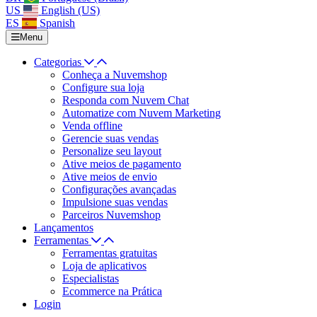
US
English (US)
ES
Spanish
Menu
Categorias
Conheça a Nuvemshop
Configure sua loja
Responda com Nuvem Chat
Automatize com Nuvem Marketing
Venda offline
Gerencie suas vendas
Personalize seu layout
Ative meios de pagamento
Ative meios de envio
Configurações avançadas
Impulsione suas vendas
Parceiros Nuvemshop
Lançamentos
Ferramentas
Ferramentas gratuitas
Loja de aplicativos
Especialistas
Ecommerce na Prática
Login