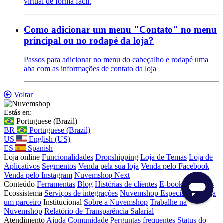
virtual de forma fácil.
Como adicionar um menu "Contato" no menu
principal ou no rodapé da loja?
Passos para adicionar no menu do cabeçalho e rodapé uma
aba com as informações de contato da loja
Voltar
Estás en:
Portuguese (Brazil)
BR
Portuguese (Brazil)
US
English (US)
ES
Spanish
Loja online
Funcionalidades
Dropshipping
Loja de Temas
Loja de
Aplicativos
Segmentos
Venda pela sua loja
Venda pelo Facebook
Venda pelo Instagram
Nuvemshop Next
Conteúdo
Ferramentas
Blog
Histórias de clientes
E-books
Banners
Ecossistema
Serviços de integrações
Nuvemshop Especialistas
Seja
um parceiro
Institucional
Sobre a Nuvemshop
Trabalhe na
Nuvemshop
Relatório de Transparência Salarial
Atendimento
Ajuda
Comunidade
Perguntas frequentes
Status do