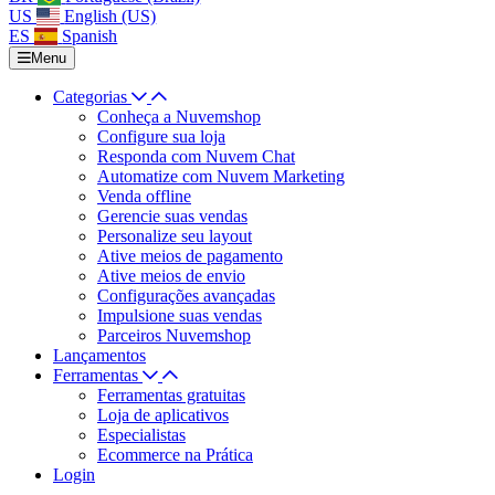
US
English (US)
ES
Spanish
Menu
Categorias
Conheça a Nuvemshop
Configure sua loja
Responda com Nuvem Chat
Automatize com Nuvem Marketing
Venda offline
Gerencie suas vendas
Personalize seu layout
Ative meios de pagamento
Ative meios de envio
Configurações avançadas
Impulsione suas vendas
Parceiros Nuvemshop
Lançamentos
Ferramentas
Ferramentas gratuitas
Loja de aplicativos
Especialistas
Ecommerce na Prática
Login