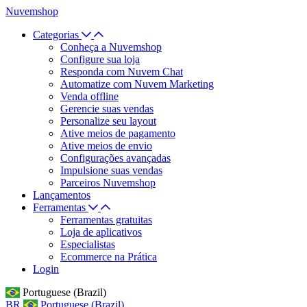
Nuvemshop
Categorias
Conheça a Nuvemshop
Configure sua loja
Responda com Nuvem Chat
Automatize com Nuvem Marketing
Venda offline
Gerencie suas vendas
Personalize seu layout
Ative meios de pagamento
Ative meios de envio
Configurações avançadas
Impulsione suas vendas
Parceiros Nuvemshop
Lançamentos
Ferramentas
Ferramentas gratuitas
Loja de aplicativos
Especialistas
Ecommerce na Prática
Login
Portuguese (Brazil)
BR
Portuguese (Brazil)