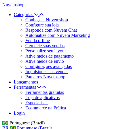
Nuvemshop
Categorias
Conheça a Nuvemshop
Configure sua loja
Responda com Nuvem Chat
Automatize com Nuvem Marketing
Venda offline
Gerencie suas vendas
Personalize seu layout
Ative meios de pagamento
Ative meios de envio
Configurações avançadas
Impulsione suas vendas
Parceiros Nuvemshop
Lançamentos
Ferramentas
Ferramentas gratuitas
Loja de aplicativos
Especialistas
Ecommerce na Prática
Login
Portuguese (Brazil)
BR
Portuguese (Brazil)