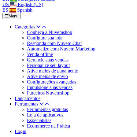
US
English (US)
ES
Spanish
Menu
Categorias
Conheça a Nuvemshop
Configure sua loja
Responda com Nuvem Chat
Automatize com Nuvem Marketing
Venda offline
Gerencie suas vendas
Personalize seu layout
Ative meios de pagamento
Ative meios de envio
Configurações avançadas
Impulsione suas vendas
Parceiros Nuvemshop
Lançamentos
Ferramentas
Ferramentas gratuitas
Loja de aplicativos
Especialistas
Ecommerce na Prática
Login