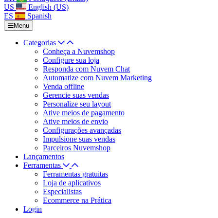
US
English (US)
ES
Spanish
Menu
Categorias
Conheça a Nuvemshop
Configure sua loja
Responda com Nuvem Chat
Automatize com Nuvem Marketing
Venda offline
Gerencie suas vendas
Personalize seu layout
Ative meios de pagamento
Ative meios de envio
Configurações avançadas
Impulsione suas vendas
Parceiros Nuvemshop
Lançamentos
Ferramentas
Ferramentas gratuitas
Loja de aplicativos
Especialistas
Ecommerce na Prática
Login