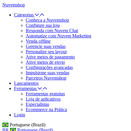
Nuvemshop
Categorias
Conheça a Nuvemshop
Configure sua loja
Responda com Nuvem Chat
Automatize com Nuvem Marketing
Venda offline
Gerencie suas vendas
Personalize seu layout
Ative meios de pagamento
Ative meios de envio
Configurações avançadas
Impulsione suas vendas
Parceiros Nuvemshop
Lançamentos
Ferramentas
Ferramentas gratuitas
Loja de aplicativos
Especialistas
Ecommerce na Prática
Login
Portuguese (Brazil)
BR
Portuguese (Brazil)