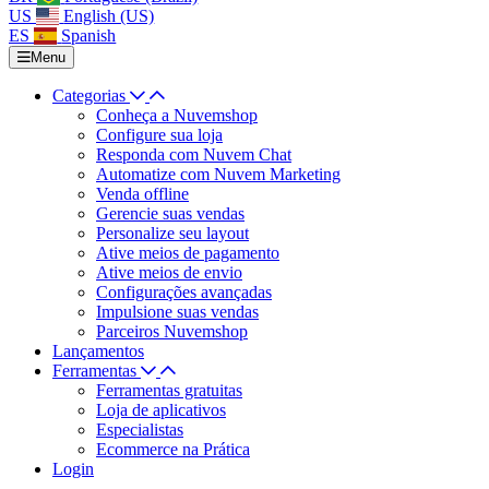
US
English (US)
ES
Spanish
Menu
Categorias
Conheça a Nuvemshop
Configure sua loja
Responda com Nuvem Chat
Automatize com Nuvem Marketing
Venda offline
Gerencie suas vendas
Personalize seu layout
Ative meios de pagamento
Ative meios de envio
Configurações avançadas
Impulsione suas vendas
Parceiros Nuvemshop
Lançamentos
Ferramentas
Ferramentas gratuitas
Loja de aplicativos
Especialistas
Ecommerce na Prática
Login