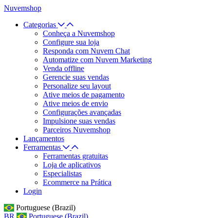
Nuvemshop
Categorias
Conheça a Nuvemshop
Configure sua loja
Responda com Nuvem Chat
Automatize com Nuvem Marketing
Venda offline
Gerencie suas vendas
Personalize seu layout
Ative meios de pagamento
Ative meios de envio
Configurações avançadas
Impulsione suas vendas
Parceiros Nuvemshop
Lançamentos
Ferramentas
Ferramentas gratuitas
Loja de aplicativos
Especialistas
Ecommerce na Prática
Login
Portuguese (Brazil)
BR
Portuguese (Brazil)