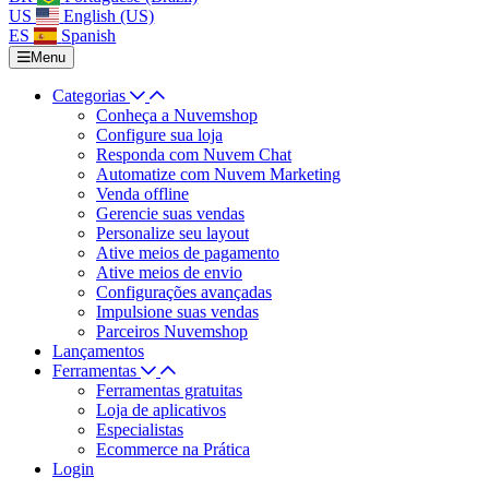
US
English (US)
ES
Spanish
Menu
Categorias
Conheça a Nuvemshop
Configure sua loja
Responda com Nuvem Chat
Automatize com Nuvem Marketing
Venda offline
Gerencie suas vendas
Personalize seu layout
Ative meios de pagamento
Ative meios de envio
Configurações avançadas
Impulsione suas vendas
Parceiros Nuvemshop
Lançamentos
Ferramentas
Ferramentas gratuitas
Loja de aplicativos
Especialistas
Ecommerce na Prática
Login