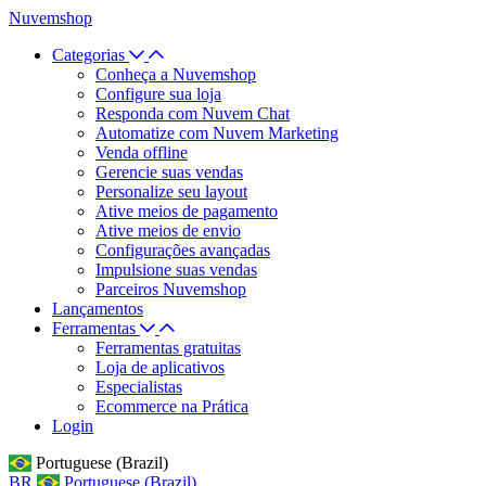
Nuvemshop
Categorias
Conheça a Nuvemshop
Configure sua loja
Responda com Nuvem Chat
Automatize com Nuvem Marketing
Venda offline
Gerencie suas vendas
Personalize seu layout
Ative meios de pagamento
Ative meios de envio
Configurações avançadas
Impulsione suas vendas
Parceiros Nuvemshop
Lançamentos
Ferramentas
Ferramentas gratuitas
Loja de aplicativos
Especialistas
Ecommerce na Prática
Login
Portuguese (Brazil)
BR
Portuguese (Brazil)