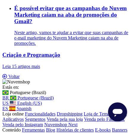
É possível evitar que as campanhas do Nuvem
Marketing caiam na aba de promoções do
Gmail?
Neste artigo, vamos te ajudar a evitar que suas campanhas de
e-mail marketing do Nuvem Marketing caiam na aba de
promoções.
Criação e Programação
Leia 15 artigos mais
Voltar
Estás en:
Portuguese (Brazil)
BR
Portuguese (Brazil)
US
English (US)
ES
Spanish
Loja online
Funcionalidades
Dropshipping
Loja de Temas
Loja de
Aplicativos
Segmentos
Venda pela sua loja
Venda pelo Facebook
Venda pelo Instagram
Nuvemshop Next
Conteúdo
Ferramentas
Blog
Histórias de clientes
E-books
Banners