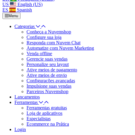
US
English (US)
ES
Spanish
Menu
Categorias
Conheça a Nuvemshop
Configure sua loja
Responda com Nuvem Chat
Automatize com Nuvem Marketing
Venda offline
Gerencie suas vendas
Personalize seu layout
Ative meios de pagamento
Ative meios de envio
Configurações avançadas
Impulsione suas vendas
Parceiros Nuvemshop
Lançamentos
Ferramentas
Ferramentas gratuitas
Loja de aplicativos
Especialistas
Ecommerce na Prática
Login