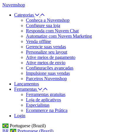
Nuvemshop
Categorias
Conheça a Nuvemshop
Configure sua loja
Responda com Nuvem Chat
Automatize com Nuvem Marketing
Venda offline
Gerencie suas vendas
Personalize seu layout
Ative meios de pagamento
Ative meios de envio
Configurações avançadas
Impulsione suas vendas
Parceiros Nuvemshop
Lançamentos
Ferramentas
Ferramentas gratuitas
Loja de aplicativos
Especialistas
Ecommerce na Prática
Login
Portuguese (Brazil)
BR
Portuguese (Brazil)