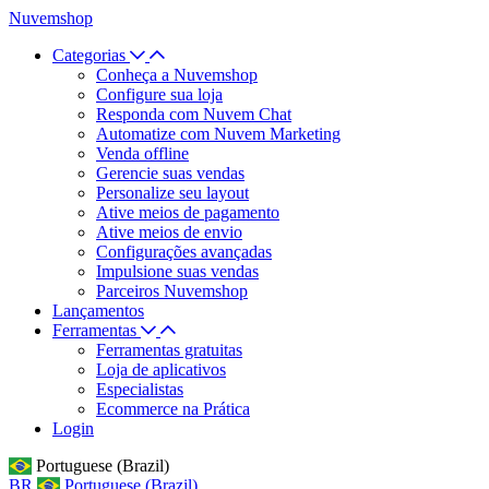
Nuvemshop
Categorias
Conheça a Nuvemshop
Configure sua loja
Responda com Nuvem Chat
Automatize com Nuvem Marketing
Venda offline
Gerencie suas vendas
Personalize seu layout
Ative meios de pagamento
Ative meios de envio
Configurações avançadas
Impulsione suas vendas
Parceiros Nuvemshop
Lançamentos
Ferramentas
Ferramentas gratuitas
Loja de aplicativos
Especialistas
Ecommerce na Prática
Login
Portuguese (Brazil)
BR
Portuguese (Brazil)