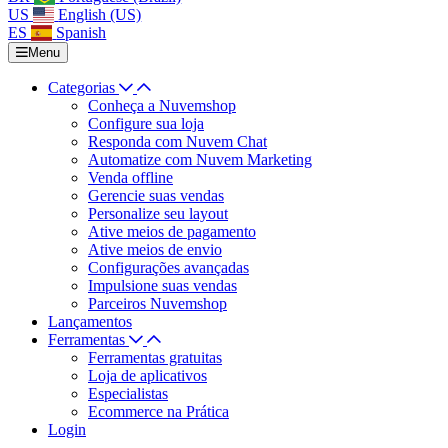
US
English (US)
ES
Spanish
Menu
Categorias
Conheça a Nuvemshop
Configure sua loja
Responda com Nuvem Chat
Automatize com Nuvem Marketing
Venda offline
Gerencie suas vendas
Personalize seu layout
Ative meios de pagamento
Ative meios de envio
Configurações avançadas
Impulsione suas vendas
Parceiros Nuvemshop
Lançamentos
Ferramentas
Ferramentas gratuitas
Loja de aplicativos
Especialistas
Ecommerce na Prática
Login